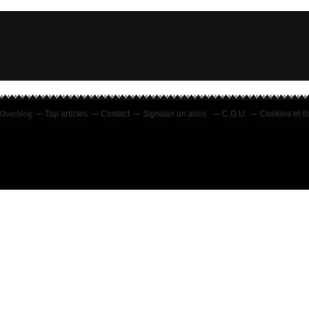
l Overblog
Top articles
Contact
Signaler un abus
C.G.U.
Cookies et d