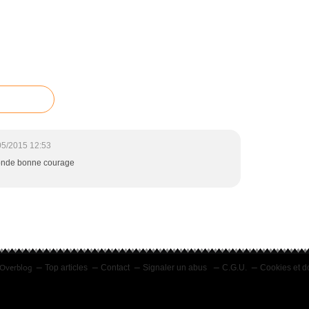
05/2015 12:53
monde bonne courage
l Overblog
Top articles
Contact
Signaler un abus
C.G.U.
Cookies et d