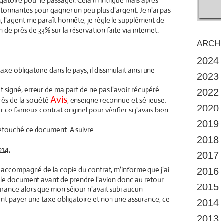
igatoire pour le passager. Cela m'intrigue mais après
étonnantes pour gagner un peu plus d'argent. Je n'ai pas
n, l'agent me paraît honnête, je règle le supplément de
de près de 33% sur la réservation faite via internet.
ARCH
2024
 taxe obligatoire dans le pays, il dissimulait ainsi une
2023
at signé, erreur de ma part de ne pas l'avoir récupéré.
2022
Avis
rès de la société
, enseigne reconnue et sérieuse.
2020
ce fameux contrat originel pour vérifier si j'avais bien
2019
 retouché ce document.
A suivre.
2018
014.
2017
 accompagné de la copie du contrat, m'informe que j'ai
2016
gné le document avant de prendre l'avion donc au retour.
2015
surance alors que mon séjour n'avait subi aucun
ant payer une taxe obligatoire et non une assurance, ce
2014
2013