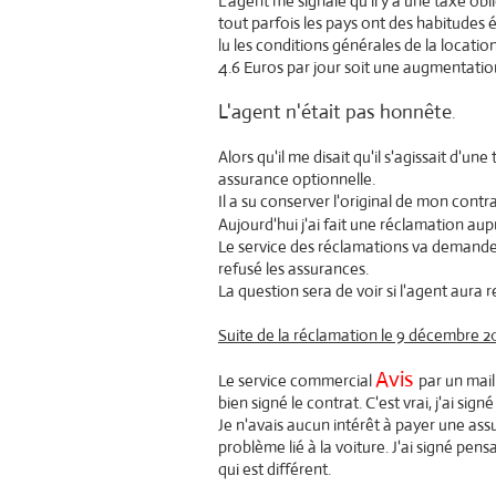
L'agent me signale qu'il y a une taxe obl
tout parfois les pays ont des habitudes 
lu les conditions générales de la locatio
4.6 Euros par jour soit une augmentation 
L'agent n'était pas honnête
.
Alors qu'il me disait qu'il s'agissait d'une
assurance optionnelle.
Il a su conserver l'original de mon contr
Aujourd'hui j'ai fait une réclamation aup
Le service des réclamations va demander 
refusé les assurances.
La question sera de voir si l'agent aura
Suite de la réclamation le 9 décembre 2
Avis
Le service commercial
par un mail
bien signé le contrat. C'est vrai, j'ai si
Je n'avais aucun intérêt à payer une as
problème lié à la voiture.
J'ai signé pens
qui est différent.