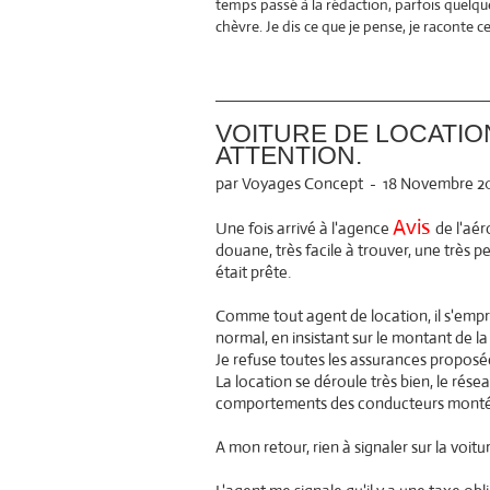
temps passé à la rédaction, parfois quelqu
chèvre. Je dis ce que je pense, je raconte 
VOITURE DE LOCATI
ATTENTION.
par Voyages Concept
-
18 Novembre 20
Avis
Une fois arrivé à l'agence
de l'aér
douane, très facile à trouver, une très 
était prête.
Comme tout agent de location, il s'empr
normal, en insistant sur le montant de l
Je refuse toutes les assurances proposée
La location se déroule très bien, le rése
comportements des conducteurs monténé
A mon retour, rien à signaler sur la voiture