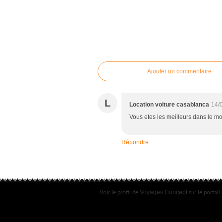
Ajouter un commentaire
L
Location voiture casablanca
14/
Vous etes les meilleurs dans le 
Répondre
Voir le profil de
sur le portai
Voyages Concept